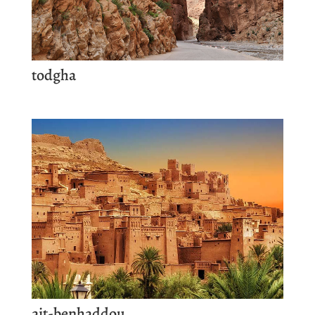
todgha
ait-benhaddou