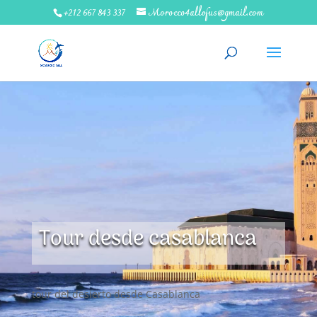
+212 667 843 337
Morocco4allofus@gmail.com
Tour desde casablanca
tour del desierto desde Casablanca